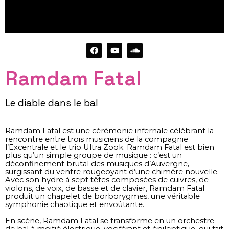
Ramdam Fatal
Le diable dans le bal
Ramdam Fatal est une cérémonie infernale célébrant la
rencontre entre trois musiciens de la compagnie
l’Excentrale et le trio Ultra Zook. Ramdam Fatal est bien
plus qu’un simple groupe de musique : c’est un
déconfinement brutal des musiques d’Auvergne,
surgissant du ventre rougeoyant d’une chimère nouvelle.
Avec son hydre à sept têtes composées de cuivres, de
violons, de voix, de basse et de clavier, Ramdam Fatal
produit un chapelet de borborygmes, une véritable
symphonie chaotique et envoûtante.
En scène, Ramdam Fatal se transforme en un orchestre
de bal à moitié électrique, vociférant et épileptique, qui fait